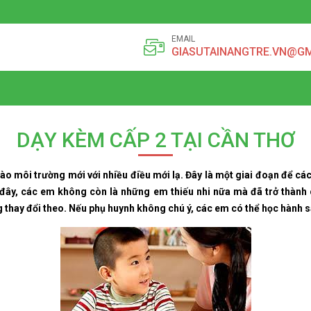
EMAIL
GIASUTAINANGTRE.VN@G
DẠY KÈM CẤP 2 TẠI CẦN THƠ
vào môi trường mới với nhiều điều mới lạ. Đây là một giai đoạn để cá
 đây, các em không còn là những em thiếu nhi nữa mà đã trở thành 
g thay đổi theo. Nếu phụ huynh không chú ý, các em có thể học hành s