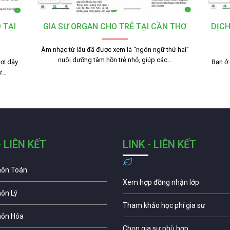
 TẠI
GIA SƯ ORGAN CHO TRẺ TẠI CẦN THƠ
DỊCH
Âm nhạc từ lâu đã được xem là “ngôn ngữ thứ hai”
nuôi dưỡng tâm hồn trẻ nhỏ, giúp các…
ơi dậy
Bạn ở
tư…
- LIÊN KẾT
LINK - LIÊN KẾT
môn Toán
Xem hợp đồng nhận lớp
môn Lý
Tham khảo học phí gia sư
môn Hóa
Chọn gia sư phù hợp