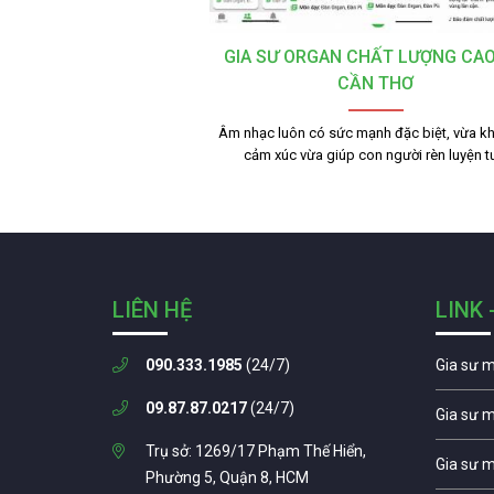
GIA SƯ ORGAN CHẤT LƯỢNG CAO
CẦN THƠ
Âm nhạc luôn có sức mạnh đặc biệt, vừa kh
cảm xúc vừa giúp con người rèn luyện 
LIÊN HỆ
LINK 
090.333.1985
(24/7)
Gia sư 
09.87.87.0217
(24/7)
Gia sư 
Trụ sở: 1269/17 Phạm Thế Hiển,
Gia sư 
Phường 5, Quận 8, HCM