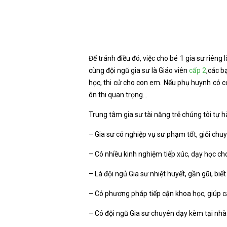
Để tránh điều đó, việc cho bé 1 gia sư riêng
cùng đội ngũ gia sư là Giáo viên
cấp 2
,các b
học, thi cử cho con em. Nếu phụ huynh có c
ôn thi quan trọng…
Trung tâm gia sư tài năng trẻ chúng tôi tự 
– Gia sư có nghiệp vụ sư phạm tốt, giỏi chu
– Có nhiều kinh nghiệm tiếp xúc, dạy học c
– Là đội ngủ Gia sư nhiệt huyết, gần gũi, biế
– Có phương pháp tiếp cận khoa học, giúp c
– Có đội ngũ Gia sư chuyên dạy kèm tại nhà