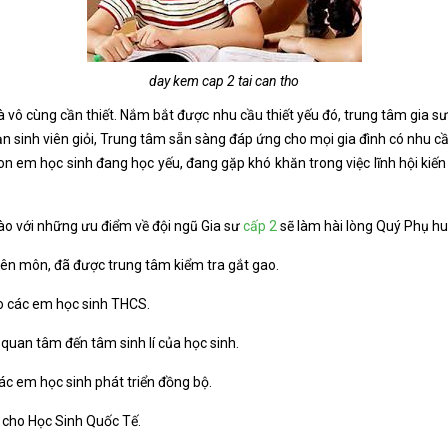
day kem cap 2 tai can tho
 là vô cùng cần thiết. Nắm bắt được nhu cầu thiết yếu đó, trung tâm gia sư
ạn sinh viên giỏi, Trung tâm sẵn sàng đáp ứng cho mọi gia đình có nhu cầ
on em học sinh đang học yếu, đang gặp khó khăn trong việc lĩnh hội kiến
hào với những ưu điểm về đội ngũ Gia sư
cấp 2
sẽ làm hài lòng Quý Phụ hu
yên môn, đã được trung tâm kiểm tra gắt gao.
ho các em học sinh THCS.
t quan tâm đến tâm sinh lí của học sinh.
ác em học sinh phát triển đồng bộ.
 cho Học Sinh Quốc Tế.