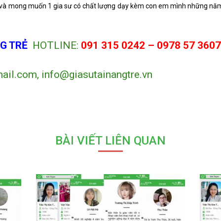
ơ và mong muốn 1 gia sư có chất lượng dạy kèm con em mình những nă
G TRẺ
HOTLINE:
091 315 0242 –
0978 57 360
ail.com, info@giasutainangtre.vn
BÀI VIẾT LIÊN QUAN