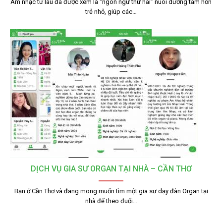
Âm nhạc từ lâu đã được xem là “ngôn ngữ thứ hai” nuôi dưỡng tâm hồn
trẻ nhỏ, giúp các…
DỊCH VỤ GIA SƯ ORGAN TẠI NHÀ – CẦN THƠ
Bạn ở Cần Thơ và đang mong muốn tìm một gia sư dạy đàn Organ tại
nhà để theo đuổi…