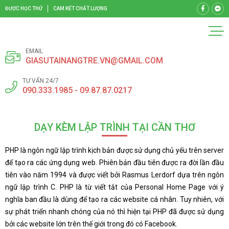
ĐƯỢC HỌC THỬ
CAM KẾT CHẤT LƯỢNG
EMAIL
GIASUTAINANGTRE.VN@GMAIL.COM
TƯ VẤN 24/7
090.333.1985 - 09.87.87.0217
DẠY KÈM LẬP TRÌNH TẠI CẦN THƠ
PHP là ngôn ngữ lập trình kịch bản được sử dụng chủ yếu trên server
để tạo ra các ứng dụng web. Phiên bản đầu tiên được ra đời lần đầu
tiên vào năm 1994 và được viết bởi Rasmus Lerdorf dựa trên ngôn
ngữ lập trình C. PHP là từ viết tắt của Personal Home Page với ý
nghĩa ban đầu là dùng để tạo ra các website cá nhân. Tuy nhiên, với
sự phát triển nhanh chóng của nó thì hiện tại PHP đã được sử dụng
bởi các website lớn trên thế giới trong đó có Facebook.