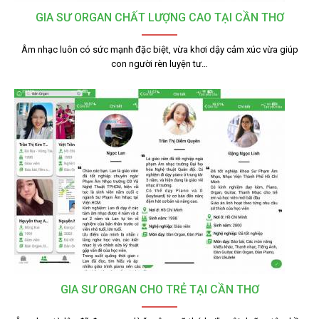
GIA SƯ ORGAN CHẤT LƯỢNG CAO TẠI CẦN THƠ
Âm nhạc luôn có sức mạnh đặc biệt, vừa khơi dậy cảm xúc vừa giúp
con người rèn luyện tư…
GIA SƯ ORGAN CHO TRẺ TẠI CẦN THƠ