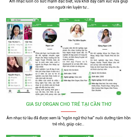
Âm nhạc luôn có sức mạnh đặc biệt, vừa khơi dậy cảm xúc vừa giúp
con người rèn luyện tư…
GIA SƯ ORGAN CHO TRẺ TẠI CẦN THƠ
Âm nhạc từ lâu đã được xem là “ngôn ngữ thứ hai” nuôi dưỡng tâm hồn
trẻ nhỏ, giúp các…