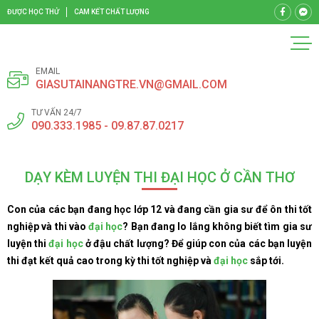
ĐƯỢC HỌC THỬ
CAM KẾT CHẤT LƯỢNG
EMAIL
GIASUTAINANGTRE.VN@GMAIL.COM
TƯ VẤN 24/7
090.333.1985 - 09.87.87.0217
DẠY KÈM LUYỆN THI ĐẠI HỌC Ở CẦN THƠ
Con của các bạn đang học lớp 12 và đang cần gia sư để ôn thi tốt
nghiệp và thi vào
đại học
? Bạn đang lo lắng không biết tìm gia sư
luyện thi
đại học
ở đậu chất lượng? Để giúp con của các bạn luyện
thi đạt kết quả cao trong kỳ thi tốt nghiệp và
đại học
sắp tới.