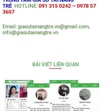
TRUNG TÂM GIA SƯ TÀI NĂNG
TRẺ
HOTLINE:
091 315 0242 –
0978 57
3607
Email: giasutainangtre.vn@gmail.com,
info@giasutainangtre.vn
BÀI VIẾT LIÊN QUAN