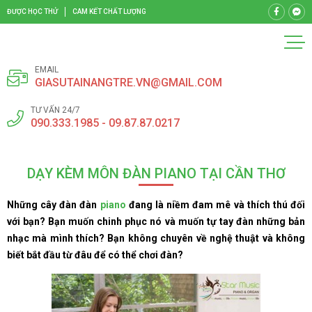
ĐƯỢC HỌC THỬ
CAM KẾT CHẤT LƯỢNG
EMAIL
GIASUTAINANGTRE.VN@GMAIL.COM
TƯ VẤN 24/7
090.333.1985 - 09.87.87.0217
DẠY KÈM MÔN ĐÀN PIANO TẠI CẦN THƠ
Những cây đàn đàn
piano
đang là niềm đam mê và thích thú đối
với bạn? Bạn muốn chinh phục nó và muốn tự tay đàn những bản
nhạc mà mình thích? Bạn không chuyên về nghệ thuật và không
biết bắt đầu từ đâu để có thể chơi đàn?