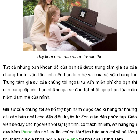
day kem mon dan piano tai can tho
Tất cả những băn khoăn đó của bạn sẽ được trung tâm gia sư của
chúng tôi tư vấn tận tình nếu bạn liên hệ và chia sẻ với chúng tôi.
Trung tâm gia sư của chúng tôi ngoài tư vấn miễn phí cho bạn thì
còn cung cấp cho bạn những gia sư đàn tốt nhất, giúp bạn tỏa mãn
niềm đam mê của mình.
Gia sư của chúng tôi sẽ hổ trợ bạn nắm được các kĩ năng từ những
cái căn bản nhất cho đến điêu luyện từ đơn giản đến phức tạp. Giáo
viên sẽ dạy cho học viên với sự tận tình, có trách nhiệm, với hàng ngũ
dạy kèm
Piano
tận nhà uy tín, chúng tôi đảm bảo anh chị sẽ hài lòng
khi tham gia gia khóa học Gia sư
Piano
tại nhà của Trung Tâm.