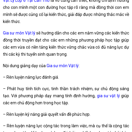
Vật Lý Lớp 6 Tại Cần Thơ
là vô cùng cần thiết, không chỉ định hướng
cho con mình một con đường học tập rõ ràng mà đồng thời con em
mình sẽ được củng cố lại kiến thức, giải đáp được những thắc mắc về
kiến thức.
Gia sư môn Vật lý
sẽ hướng dẫn cho các em nắm vững các kiến thức
đồng thời truyền đạt cho các em những phương pháp học tập giúp
các em vừa có nền tảng kiến thức vững chắc vừa có đủ năng lực dự
thi các kỳ thi tuyển sinh quan trọng.
Nội dung giảng dạy của
Gia sư môn Vật lý
:
– Rèn luyện năng lực đánh giá.
– Phát huy tính tích cực, tinh thần trách nhiệm, sự chủ động sáng
tạo. Với phương pháp dạy mang tính định hướng,
gia sư vật lý
giúp
các em chủ động hơn trong học tập.
– Rèn luyện kỹ năng giải quyết vấn đề phức hợp.
– Rèn luyện năng lực cộng tác trong làm việc, mà cụ thể là cộng tác