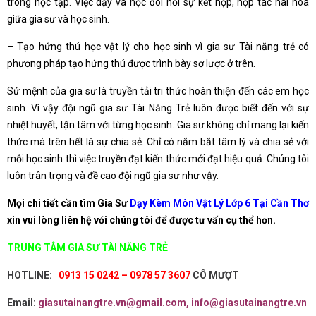
trong học tập. Việc dạy và học đòi hỏi sự kết hợp, hợp tác hài hòa
giữa gia sư và học sinh.
– Tạo hứng thú học vật lý cho học sinh vì gia sư Tài năng trẻ có
phương pháp tạo hứng thú được trình bày sơ lược ở trên.
Sứ mệnh của gia sư là truyền tải tri thức hoàn thiện đến các em học
sinh. Vì vậy đội ngũ gia sư Tài Năng Trẻ luôn được biết đến với sự
nhiệt huyết, tận tâm với từng học sinh. Gia sư không chỉ mang lại kiến
thức mà trên hết là sự chia sẻ. Chỉ có nắm bắt tâm lý và chia sẻ với
mỗi học sinh thì việc truyền đạt kiến thức mới đạt hiệu quả. Chúng tôi
luôn trân trọng và đề cao đội ngũ gia sư như vậy.
Mọi chi tiết cần tìm Gia Sư
Dạy Kèm Môn Vật Lý Lớp 6 Tại Cần Thơ
xin vui lòng liên hệ với chúng tôi để được tư vấn cụ thể hơn.
TRUNG TÂM GIA SƯ TÀI NĂNG TRẺ
HOTLINE:
0913 15 0242 – 0978 57 3607
CÔ MƯỢT
Email:
giasutainangtre.vn@gmail.com, info@giasutainangtre.vn