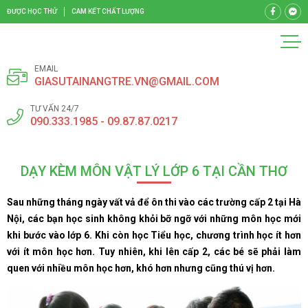
ĐƯỢC HỌC THỬ
CAM KẾT CHẤT LƯỢNG
EMAIL
GIASUTAINANGTRE.VN@GMAIL.COM
TƯ VẤN 24/7
090.333.1985 - 09.87.87.0217
DẠY KÈM MÔN VẬT LÝ LỚP 6 TẠI CẦN THƠ
Sau những tháng ngày vất vả để ôn thi vào các trường cấp 2 tại Hà
Nội, các bạn học sinh không khỏi bỡ ngỡ với những môn học mới
khi bước vào lớp 6. Khi còn học Tiểu học, chương trình học ít hơn
với ít môn học hơn. Tuy nhiên, khi lên cấp 2, các bé sẽ phải làm
quen với nhiều môn học hơn, khó hơn nhưng cũng thú vị hơn.