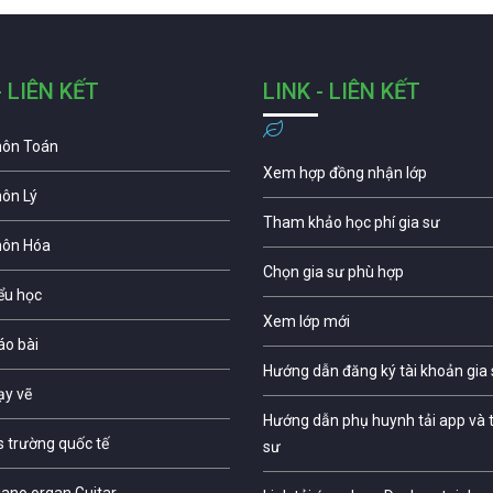
- LIÊN KẾT
LINK - LIÊN KẾT
môn Toán
Xem hợp đồng nhận lớp
môn Lý
Tham khảo học phí gia sư
môn Hóa
Chọn gia sư phù hợp
iểu học
Xem lớp mới
áo bài
Hướng dẫn đăng ký tài khoản gia
ạy vẽ
Hướng dẫn phụ huynh tải app và t
s trường quốc tế
sư