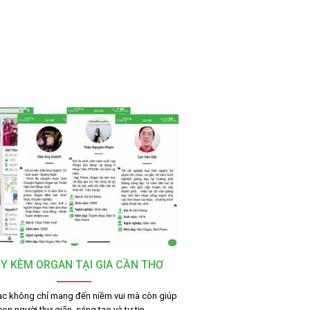
Y KÈM ORGAN TẠI GIA CẦN THƠ
c không chỉ mang đến niềm vui mà còn giúp
con người thư giãn, sáng tạo và tự tin…