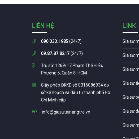
LIÊN HỆ
LINK 
090.333.1985
(24/7)
Gia sư 
09.87.87.0217
(24/7)
Gia sư 
Trụ sở: 1269/17 Phạm Thế Hiển,
Gia sư 
Phường 5, Quận 8, HCM
Gia sư t
Giấy phép ĐKKD số 0316086934 do
sở kế hoạch và đầu tư thành phố Hồ
Gia sư b
Chí Minh cấp
Gia sư d
info@giasutainangtre.vn
Gia sư h