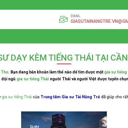
EMAIL
GIASUTAINANGTRE.VN@G
SƯ DẠY KÈM TIẾNG THÁI TẠI CẦ
n Thơ
. Bạn đang băn khoăn làm thế nào để tìm được một
gia sư tiếng
u đội ngũ
gia sư tiếng Thái
người Thái và người Việt được tuyển chọ
y
gia sư tiếng Thái
của
Trung tâm Gia sư Tài Năng Trẻ
đã giúp cho rất