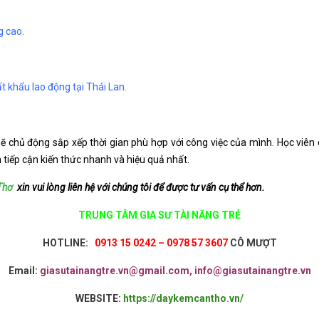
g cao.
ất khẩu lao động tại Thái Lan.
 sẽ chủ động sắp xếp thời gian phù hợp với công việc của mình. Học viên 
tiếp cận kiến thức nhanh và hiệu quả nhất.
 Thơ
xin vui lòng liên hệ với chúng tôi để được tư vấn cụ thể hơn.
TRUNG TÂM GIA SƯ TÀI NĂNG TRẺ
HOTLINE:
0913 15 0242 – 0978 57 3607
CÔ MƯỢT
Email:
giasutainangtre.vn@gmail.com, info@giasutainangtre.vn
WEBSITE:
https://daykemcantho.vn/