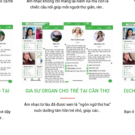
o cả trẻ
Âm nhạc không chỉ mang lại niềm vui mà còn là
chiếc cầu nối giúp mỗi người thư giãn, rèn…
 TẠI
GIA SƯ ORGAN CHO TRẺ TẠI CẦN THƠ
DỊCH
Âm nhạc từ lâu đã được xem là “ngôn ngữ thứ hai”
nuôi dưỡng tâm hồn trẻ nhỏ, giúp các…
ơi dậy
Bạn ở
tư…