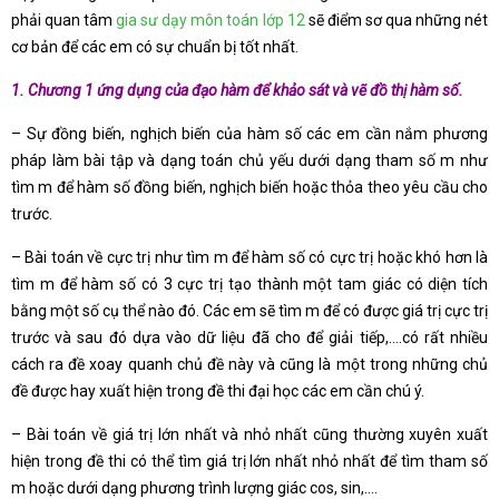
phải quan tâm
gia sư dạy môn toán lớp 12
sẽ điểm sơ qua những nét
cơ bản để các em có sự chuẩn bị tốt nhất.
1. Chương 1 ứng dụng của đạo hàm để khảo sát và vẽ đồ thị hàm số.
– Sự đồng biến, nghịch biến của hàm số các em cần nắm phương
pháp làm bài tập và dạng toán chủ yếu dưới dạng tham số m như
tìm m để hàm số đồng biến, nghịch biến hoặc thỏa theo yêu cầu cho
trước.
– Bài toán về cực trị như tìm m để hàm số có cực trị hoặc khó hơn là
tìm m để hàm số có 3 cực trị tạo thành một tam giác có diện tích
bằng một số cụ thể nào đó. Các em sẽ tìm m để có được giá trị cực trị
trước và sau đó dựa vào dữ liệu đã cho để giải tiếp,….có rất nhiều
cách ra đề xoay quanh chủ đề này và cũng là một trong những chủ
đề được hay xuất hiện trong đề thi đại học các em cần chú ý.
– Bài toán về giá trị lớn nhất và nhỏ nhất cũng thường xuyên xuất
hiện trong đề thi có thể tìm giá trị lớn nhất nhỏ nhất để tìm tham số
m hoặc dưới dạng phương trình lượng giác cos, sin,….