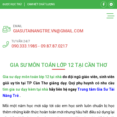
ĐƯỢC HỌC THỬ
CAM KẾT CHẤT LƯỢNG
EMAIL
GIASUTAINANGTRE.VN@GMAIL.COM
TƯ VẤN 24/7
090.333.1985 - 09.87.87.0217
GIA SƯ MÔN TOÁN LỚP 12 TẠI CẦN THƠ
Gia sư dạy môn toán lớp 12 tại nhà
do đội ngũ giáo viên, sinh viên
giỏi uy tín tại TP Cần Thơ giảng dạy. Quý phụ huynh có nhu cầu
tìm gia sư dạy kèm tại nhà
hãy liên hệ ngay
Trung tâm Gia Sư Tài
Năng Trẻ
.
Mỗi một năm học mới sắp tới các em học sinh luôn chuẩn bị học
thêm những kiến thức hoàn toàn mới nhưng hầu hết điều sử dụng lại