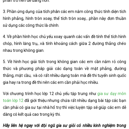
phân trở nên dễ dàng hơn.
3. Phần ứng dụng của tích phân các em nắm công thức tính diện tích
hình phẳng, hình tròn xoay, thể tích tròn xoay,…phần này đơn thuần
sử dụng các công thức là chính.
4. Về phần hình học chủ yếu xoay quanh các vấn đề tính thể tích hình
chóp, hình lăng trụ,..và tính khoảng cách giữa 2 đường thẳng chéo
nhau trong không gian.
5. Về hình học giải tích trong không gian các em cần nắm rỏ công
thức và phương pháp giải các dạng toán về mặt phẳng, đường
thẳng, mặt cầu, và có rất nhiều dạng toán mà đề thi tuyển sinh quốc
gia hay ra trong đề thi nên các em cần phải học nhiều.
Với chương trình học lớp 12 chủ yếu tập trung như
gia sư dạy môn
toán lớp 12
đã giới thiệu nhưng chứa rất nhiều dạng bài tập các bạn
cần phải có gia sư tại nhà hổ trợ thì việc luyện tập sẽ giúp các em dễ
dàng có kết quả cao trong kỳ thi.
Hãy liên hệ ngay với đội ngũ gia sư giỏi có nhiều kinh nghiệm trong