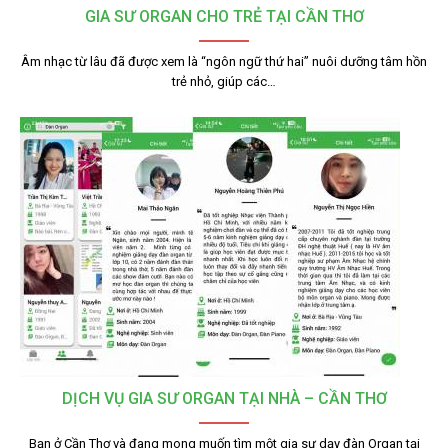
GIA SƯ ORGAN CHO TRẺ TẠI CẦN THƠ
Âm nhạc từ lâu đã được xem là “ngôn ngữ thứ hai” nuôi dưỡng tâm hồn
trẻ nhỏ, giúp các…
DỊCH VỤ GIA SƯ ORGAN TẠI NHÀ – CẦN THƠ
Bạn ở Cần Thơ và đang mong muốn tìm một gia sư dạy đàn Organ tại