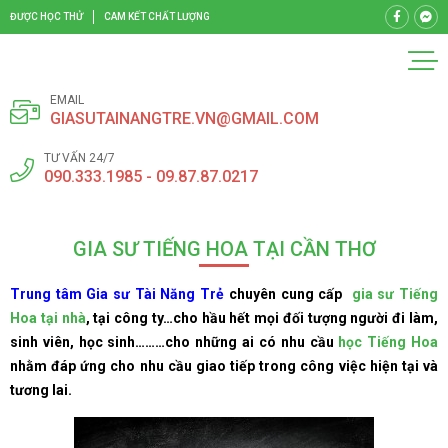
ĐƯỢC HỌC THỬ
CAM KẾT CHẤT LƯỢNG
EMAIL
GIASUTAINANGTRE.VN@GMAIL.COM
TƯ VẤN 24/7
090.333.1985 - 09.87.87.0217
GIA SƯ TIẾNG HOA TẠI CẦN THƠ
Trung tâm Gia sư Tài Năng Trẻ
chuyên cung cấp
gia sư Tiếng
Hoa tại nhà
, tại công ty…cho hầu hết mọi đối tượng người đi làm,
sinh viên, học sinh………cho những ai có nhu cầu
học Tiếng Hoa
nhằm đáp ứng cho nhu cầu giao tiếp trong công việc hiện tại và
tương lai.