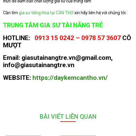
thức để đảm bảo chất lượng gia sư của trung tâm.
Cần tìm
gia sư tiếng Hoa tại CẦN THƠ
xin hãy liên hệ với chúng tôi :
TRUNG TÂM GIA SƯ TÀI NĂNG TRẺ
HOTLINE:
0913 15 0242 – 0978 57 3607
CÔ
MƯỢT
Email:
giasutainangtre.vn@gmail.com,
info@giasutainangtre.vn
WEBSITE:
https://daykemcantho.vn/
BÀI VIẾT LIÊN QUAN