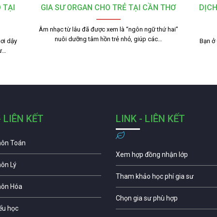
 TẠI
GIA SƯ ORGAN CHO TRẺ TẠI CẦN THƠ
DỊCH
Âm nhạc từ lâu đã được xem là “ngôn ngữ thứ hai”
nuôi dưỡng tâm hồn trẻ nhỏ, giúp các…
ơi dậy
Bạn ở
tư…
- LIÊN KẾT
LINK - LIÊN KẾT
môn Toán
Xem hợp đồng nhận lớp
môn Lý
Tham khảo học phí gia sư
môn Hóa
Chọn gia sư phù hợp
iểu học