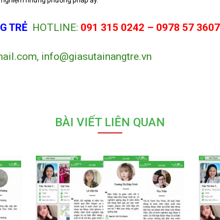
i nghiệm những phương pháp ấy.
G TRẺ
HOTLINE:
091 315 0242 –
0978 57 360
ail.com, info@giasutainangtre.vn
BÀI VIẾT LIÊN QUAN