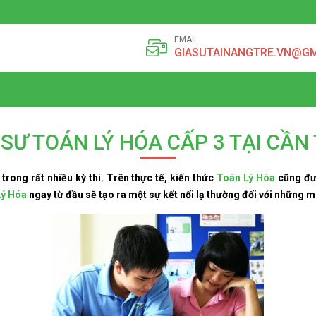
EMAIL
GIASUTAINANGTRE.VN@G
 SƯ TOÁN LÝ HÓA CẤP 3 TẠI CẦN
rong rất nhiều kỳ thi. Trên thực tế, kiến thức
Toán Lý Hóa
cũng đư
ý Hóa
ngay từ đầu sẽ tạo ra một sự kết nối lạ thường đối với những 