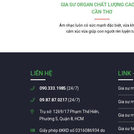
GIA SƯ ORGAN CHẤT LƯỢNG CAO
CẦN THƠ
Âm nhạc luôn có sức mạnh đặc biệt, vừa kh
cảm xúc vừa giúp con người rèn luyện 
LIÊN HỆ
LINK 
090.333.1985
(24/7)
Gia sư 
09.87.87.0217
(24/7)
Gia sư 
Trụ sở: 1269/17 Phạm Thế Hiển,
Gia sư 
Phường 5, Quận 8, HCM
Gia sư t
Giấy phép ĐKKD số 0316086934 do