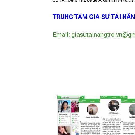
SƯ TÀI NĂNG TRẺ để được cảm nhận và trả
TRUNG TÂM GIA SƯ TÀI NĂN
Email: giasutainangtre.vn@gm