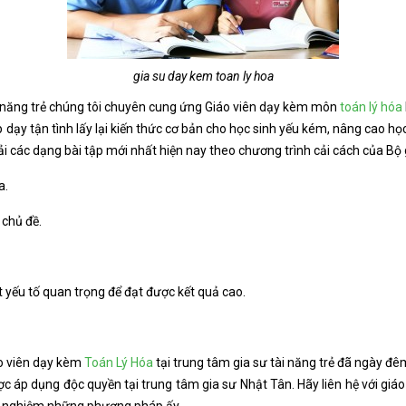
gia su day kem toan ly hoa
i năng trẻ chúng tôi chuyên cung ứng Giáo viên dạy kèm môn
toán lý hóa
dạy tận tình lấy lại kiến thức cơ bản cho học sinh yếu kém, nâng cao học 
iải các dạng bài tập mới nhất hiện nay theo chương trình cải cách của Bộ
a.
 chủ đề.
t yếu tố quan trọng để đạt được kết quả cao.
o viên dạy kèm
Toán Lý Hóa
tại trung tâm gia sư tài năng trẻ đã ngày đê
c áp dụng độc quyền tại trung tâm gia sư Nhật Tân. Hãy liên hệ với giá