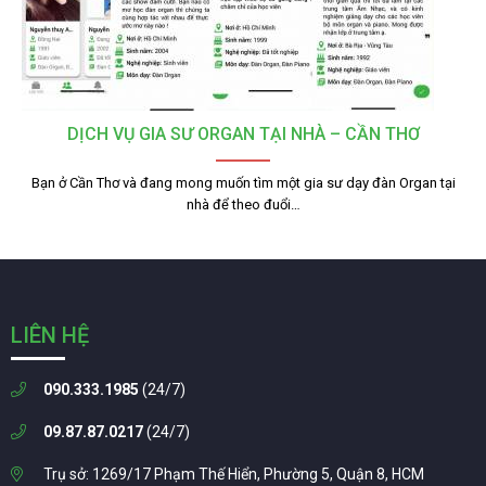
DỊCH VỤ GIA SƯ ORGAN TẠI NHÀ – CẦN THƠ
Bạn ở Cần Thơ và đang mong muốn tìm một gia sư dạy đàn Organ tại
nhà để theo đuổi…
LIÊN HỆ
090.333.1985
(24/7)
09.87.87.0217
(24/7)
Trụ sở: 1269/17 Phạm Thế Hiển, Phường 5, Quận 8, HCM