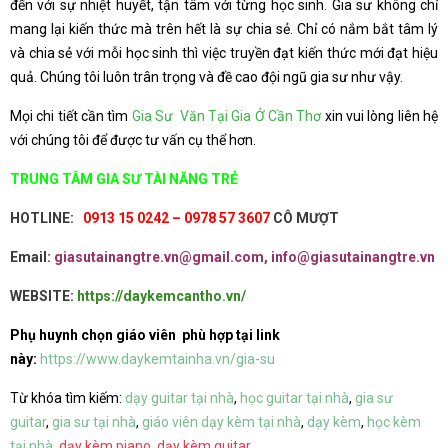
đến với sự nhiệt huyết, tận tâm với từng học sinh. Gia sư không chỉ
mang lại kiến thức mà trên hết là sự chia sẻ. Chỉ có nắm bắt tâm lý
và chia sẻ với mỗi học sinh thì việc truyền đạt kiến thức mới đạt hiệu
quả. Chúng tôi luôn trân trọng và đề cao đội ngũ gia sư như vậy.
Mọi chi tiết cần tìm
Gia Sư Văn Tại Gia Ở Cần Thơ
xin vui lòng liên hệ
với chúng tôi để được tư vấn cụ thể hơn.
TRUNG TÂM GIA SƯ TÀI NĂNG TRẺ
HOTLINE:
0913 15 0242 – 0978 57 3607
CÔ MƯỢT
Email:
giasutainangtre.vn@gmail.com, info@giasutainangtre.vn
WEBSITE:
https://daykemcantho.vn/
Phụ huynh chọn giáo viên phù hợp tại link
này:
https://www.daykemtainha.vn/gia-su
Từ khóa tìm kiếm:
dạy guitar tại nhà
,
học guitar tại nhà
,
gia sư
guitar
,
gia sư tại nhà
,
giáo viên dạy kèm tại nhà
,
dạy kèm
,
học kèm
tại nhà
,
dạy kèm piano
,
dạy kèm guitar