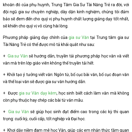
khoăn đó của phụ huynh, Trung Tâm Gia Sư Tài Năng Trẻ ra đời, với
đội ngũ gia sư chuyên nghiệp, dày dặn kinh nghiệm, chúng tôi đảm
bảo sẽ đem đến cho quý vị phụ huynh chất lượng giảng dạy tốt nhất,
sẽ khiến cho quý vị vô cùng hài lòng.
Phương pháp giảng dạy chính của
gia sư Văn
tại Trung tâm gia sư
Tài Năng Trẻ có thể được mô tả khái quát như sau:
+
Gia sư Văn
sẽ hướng dẫn, truyền tải phương pháp học văn và viết
văn mà trên lớp giáo viên không thể truyền tải hết.
+ Khởi tạo ý tưởng viết văn: Ngôn từ, bố cục bài văn, bố cục đoạn văn
và thể loại văn sẽ được gia sư văn hướng dẫn.
+ Được
gia sư Văn dạy kèm
, học sinh biết cách làm văn mà không
còn phụ thuộc hay chép các bài từ văn mẫu.
+
Gia sư Văn
sẽ giúp học sinh đạt điểm cao trong các kỳ thi quan
trọng: cuối kỳ, cuối cấp, tốt nghiệp và Đại học.
+ Khơi dậy niềm đam mê học Văn, giúp các em nhận thức tầm quan