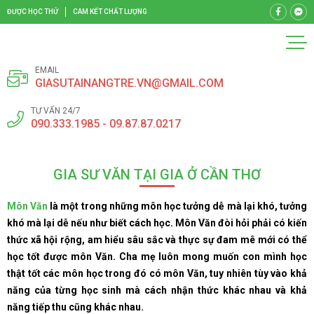
ĐƯỢC HỌC THỬ
CAM KẾT CHẤT LƯỢNG
EMAIL
GIASUTAINANGTRE.VN@GMAIL.COM
TƯ VẤN 24/7
090.333.1985 - 09.87.87.0217
GIA SƯ VĂN TẠI GIA Ở CẦN THƠ
Môn Văn
là một trong những môn học tưởng dễ mà lại khó, tưởng
khó mà lại dễ nếu như biết cách học. Môn Văn đòi hỏi phải có kiến
thức xã hội rộng, am hiểu sâu sắc và thực sự đam mê mới có thể
học tốt được môn Văn. Cha mẹ luôn mong muốn con mình học
thật tốt các môn học trong đó có môn Văn, tuy nhiên tùy vào khả
năng của từng học sinh mà cách nhận thức khác nhau và khả
năng tiếp thu cũng khác nhau.