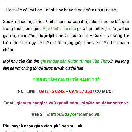
– Học viên có thể học 1 mình học hoặc theo nhóm nhiều người.
Sau khi theo học khóa Guitar tại nhà bạn được đảm bảo có kết quả
trong thời gian ngắn.
Học Guitar tại nhà
giúp bạn tiết kiệm được thời
gian học, chủ động được lịch học. Gia sư Guitar – Gia sư Tài Năng Trẻ
luôn tận tình, dạy dễ hiểu, chất lượng giúp học viên tiếp thu nhanh
chóng.
Mọi nhu cầu cần tìm
gia sư dạy đàn Guitar tại nhà Cần Thơ
xin vui lòng
liên hệ với chúng tôi để được tư vấn cụ thể hơn
TRUNG TÂM GIA SƯ TÀI NĂNG TRẺ
HOTLINE:
0913 15 0242 – 0978 57 3607
CÔ MƯỢT
Email:
giasutainangtre.vn@gmail.com, info@giasutainangtre.vn
WEBSITE:
https://daykemcantho.vn/
Phụ huynh chọn giáo viên phù hợp tại link