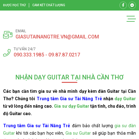
ĐƯỢC HỌC THỬ
CAM KẾT CHẤT LƯỢNG
EMAIL
GIASUTAINANGTRE.VN@GMAIL.COM
TƯ VẤN 24/7
090.333.1985 - 09.87.87.0217
NHẬN DẠY GUITAR TẠI NHÀ CẦN THƠ
Các bạn cần tìm gia sư về nhà mình dạy kèm đàn Guitar tại Cần
Thơ? Chúng tôi
Trung tâm Gia sư Tài Năng Trẻ
nhận
dạy Guitar
từ vỡ lòng đến nâng cao.
Gia sư dạy Guitar
tận tình, chu đáo, trình
độ Guitar cao.
Trung tâm Gia sư Tài Năng Trẻ
đảm bảo chất lượng
gia sư đàn
Guitar
khi tới các bạn học viên,
Gia sư Guitar
sẽ giúp bạn thỏa mãn