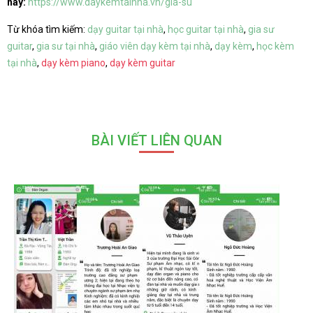
này:
https://www.daykemtainha.vn/gia-su
Từ khóa tìm kiếm:
dạy guitar tại nhà
,
học guitar tại nhà
,
gia sư
guitar
,
gia sư tại nhà
,
giáo viên dạy kèm tại nhà
,
dạy kèm
,
học kèm
tại nhà
,
dạy kèm piano
,
dạy kèm guitar
BÀI VIẾT LIÊN QUAN