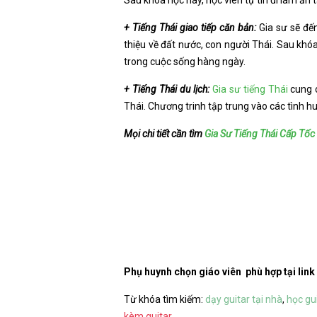
Sau khóa học này, học viên tự tin đi làm ăn t
+ Tiếng Thái giao tiếp căn bản:
Gia sư sẽ đế
thiệu về đất nước, con người Thái. Sau khóa
trong cuộc sống hàng ngày.
+ Tiếng Thái du lịch:
Gia sư tiếng Thái
cung c
Thái. Chương trinh tập trung vào các tình h
Mọi chi tiết cần tìm
Gia Sư Tiếng Thái Cấp Tốc
Phụ huynh chọn giáo viên phù hợp tại link
Từ khóa tìm kiếm:
dạy guitar tại nhà
,
học gui
kèm guitar