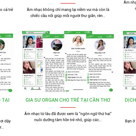
Âm nhạ
o cả trẻ
Âm nhạc không chỉ mang lại niềm vui mà còn là
chiếc cầu nối giúp mỗi người thư giãn, rèn…
 TẠI
GIA SƯ ORGAN CHO TRẺ TẠI CẦN THƠ
DỊCH
Âm nhạc từ lâu đã được xem là “ngôn ngữ thứ hai”
nuôi dưỡng tâm hồn trẻ nhỏ, giúp các…
ơi dậy
Bạn ở
tư…