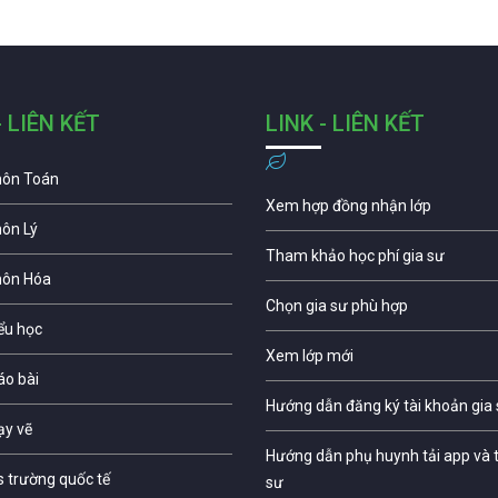
- LIÊN KẾT
LINK - LIÊN KẾT
môn Toán
Xem hợp đồng nhận lớp
môn Lý
Tham khảo học phí gia sư
môn Hóa
Chọn gia sư phù hợp
iểu học
Xem lớp mới
áo bài
Hướng dẫn đăng ký tài khoản gia
ạy vẽ
Hướng dẫn phụ huynh tải app và t
s trường quốc tế
sư