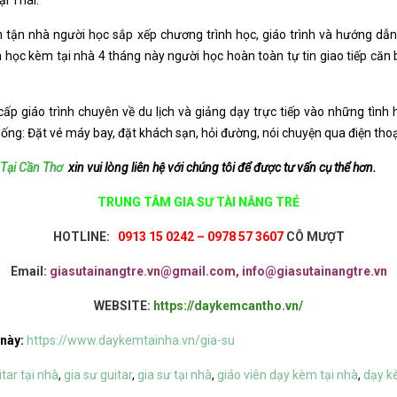
ại Thái.
n tận nhà người học sắp xếp chương trình học, giáo trình và hướng dẫ
 học kèm tại nhà 4 tháng này người học hoàn toàn tự tin giao tiếp căn 
ấp giáo trình chuyên về du lịch và giảng dạy trực tiếp vào những tình h
uống: Đặt vé máy bay, đặt khách sạn, hỏi đường, nói chuyện qua điện th
 Tại Cần Thơ
xin vui lòng liên hệ với chúng tôi để được tư vấn cụ thể hơn.
TRUNG TÂM GIA SƯ TÀI NĂNG TRẺ
HOTLINE:
0913 15 0242 – 0978 57 3607
CÔ MƯỢT
Email:
giasutainangtre.vn@gmail.com, info@giasutainangtre.vn
WEBSITE:
https://daykemcantho.vn/
 này:
https://www.daykemtainha.vn/gia-su
tar tại nhà
,
gia sư guitar
,
gia sư tại nhà
,
giáo viên dạy kèm tại nhà
,
dạy 