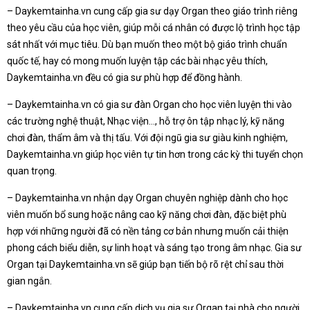
– Daykemtainha.vn cung cấp gia sư dạy Organ theo giáo trình riêng
theo yêu cầu của học viên, giúp mỗi cá nhân có được lộ trình học tập
sát nhất với mục tiêu. Dù bạn muốn theo một bộ giáo trình chuẩn
quốc tế, hay có mong muốn luyện tập các bài nhạc yêu thích,
Daykemtainha.vn đều có gia sư phù hợp để đồng hành.
– Daykemtainha.vn có gia sư đàn Organ cho học viên luyện thi vào
các trường nghệ thuật, Nhạc viện…, hỗ trợ ôn tập nhạc lý, kỹ năng
chơi đàn, thẩm âm và thị tấu. Với đội ngũ gia sư giàu kinh nghiệm,
Daykemtainha.vn giúp học viên tự tin hơn trong các kỳ thi tuyển chọn
quan trọng.
– Daykemtainha.vn nhận dạy Organ chuyên nghiệp dành cho học
viên muốn bổ sung hoặc nâng cao kỹ năng chơi đàn, đặc biệt phù
hợp với những người đã có nền tảng cơ bản nhưng muốn cải thiện
phong cách biểu diễn, sự linh hoạt và sáng tạo trong âm nhạc. Gia sư
Organ tại Daykemtainha.vn sẽ giúp bạn tiến bộ rõ rệt chỉ sau thời
gian ngắn.
– Daykemtainha.vn cung cấp dịch vụ gia sư Organ tại nhà cho người