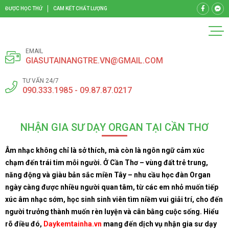
ĐƯỢC HỌC THỬ
CAM KẾT CHẤT LƯỢNG
EMAIL
GIASUTAINANGTRE.VN@GMAIL.COM
TƯ VẤN 24/7
090.333.1985 - 09.87.87.0217
NHẬN GIA SƯ DẠY ORGAN TẠI CẦN THƠ
Âm nhạc không chỉ là sở thích, mà còn là ngôn ngữ cảm xúc
chạm đến trái tim mỗi người. Ở Cần Thơ – vùng đất trẻ trung,
năng động và giàu bản sắc miền Tây – nhu cầu học đàn Organ
ngày càng được nhiều người quan tâm, từ các em nhỏ muốn tiếp
xúc âm nhạc sớm, học sinh sinh viên tìm niềm vui giải trí, cho đến
người trưởng thành muốn rèn luyện và cân bằng cuộc sống. Hiểu
rõ điều đó,
Daykemtainha.vn
mang đến dịch vụ nhận gia sư dạy