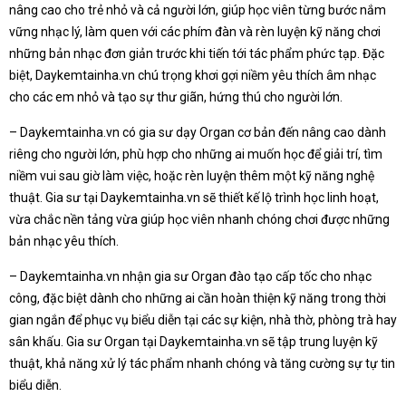
nâng cao cho trẻ nhỏ và cả người lớn, giúp học viên từng bước nắm
vững nhạc lý, làm quen với các phím đàn và rèn luyện kỹ năng chơi
những bản nhạc đơn giản trước khi tiến tới tác phẩm phức tạp. Đặc
biệt, Daykemtainha.vn chú trọng khơi gợi niềm yêu thích âm nhạc
cho các em nhỏ và tạo sự thư giãn, hứng thú cho người lớn.
– Daykemtainha.vn có gia sư dạy Organ cơ bản đến nâng cao dành
riêng cho người lớn, phù hợp cho những ai muốn học để giải trí, tìm
niềm vui sau giờ làm việc, hoặc rèn luyện thêm một kỹ năng nghệ
thuật. Gia sư tại Daykemtainha.vn sẽ thiết kế lộ trình học linh hoạt,
vừa chắc nền tảng vừa giúp học viên nhanh chóng chơi được những
bản nhạc yêu thích.
– Daykemtainha.vn nhận gia sư Organ đào tạo cấp tốc cho nhạc
công, đặc biệt dành cho những ai cần hoàn thiện kỹ năng trong thời
gian ngắn để phục vụ biểu diễn tại các sự kiện, nhà thờ, phòng trà hay
sân khấu. Gia sư Organ tại Daykemtainha.vn sẽ tập trung luyện kỹ
thuật, khả năng xử lý tác phẩm nhanh chóng và tăng cường sự tự tin
biểu diễn.