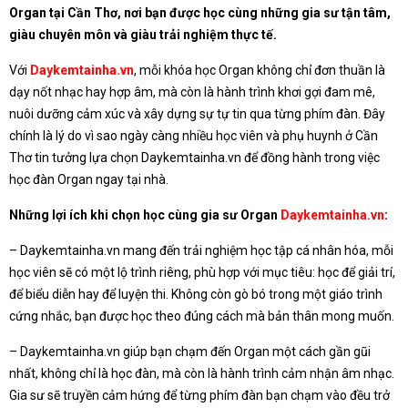
Organ tại Cần Thơ, nơi bạn được học cùng những gia sư tận tâm,
giàu chuyên môn và giàu trải nghiệm thực tế.
Với
Daykemtainha.vn
, mỗi khóa học Organ không chỉ đơn thuần là
dạy nốt nhạc hay hợp âm, mà còn là hành trình khơi gợi đam mê,
nuôi dưỡng cảm xúc và xây dựng sự tự tin qua từng phím đàn. Đây
chính là lý do vì sao ngày càng nhiều học viên và phụ huynh ở Cần
Thơ tin tưởng lựa chọn Daykemtainha.vn để đồng hành trong việc
học đàn Organ ngay tại nhà.
Những lợi ích khi chọn học cùng gia sư Organ
Daykemtainha.vn
:
– Daykemtainha.vn mang đến trải nghiệm học tập cá nhân hóa, mỗi
học viên sẽ có một lộ trình riêng, phù hợp với mục tiêu: học để giải trí,
để biểu diễn hay để luyện thi. Không còn gò bó trong một giáo trình
cứng nhắc, bạn được học theo đúng cách mà bản thân mong muốn.
– Daykemtainha.vn giúp bạn chạm đến Organ một cách gần gũi
nhất, không chỉ là học đàn, mà còn là hành trình cảm nhận âm nhạc.
Gia sư sẽ truyền cảm hứng để từng phím đàn bạn chạm vào đều trở