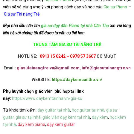
viên sẽ vô cùng ưng ý với phong cách dạy và học của
Gia sư Piano
–
Gia sư Tài năng Trẻ
.
Mọi nhu cầu cần tìm
gia sư dạy đàn Piano tại nhà Cần Thơ
xin vui lòng
liên hệ với chúng tôi để được tư vấn cụ thể hơn
TRUNG TÂM GIA SƯ TÀI NĂNG TRẺ
HOTLINE:
0913 15 0242 – 0978 57 3607
CÔ MƯỢT
Email:
giasutainangtre.vn@gmail.com, info@giasutainangtre.vn
WEBSITE:
https://daykemcantho.vn/
Phụ huynh chọn giáo viên phù hợp tại link
này:
https://www.daykemtainha.vn/gia-su
Từ khóa tìm kiếm:
dạy guitar tại nhà
,
học guitar tại nhà
,
gia sư
guitar
,
gia sư tại nhà
,
giáo viên dạy kèm tại nhà
,
dạy kèm
,
học kèm
tại nhà
,
dạy kèm piano
,
dạy kèm guitar