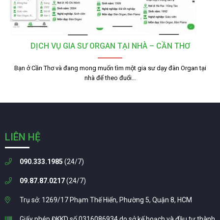
DỊCH VỤ GIA SƯ ORGAN TẠI NHÀ – CẦN THƠ
Bạn ở Cần Thơ và đang mong muốn tìm một gia sư dạy đàn Organ tại
nhà để theo đuổi…
LIÊN HỆ
090.333.1985
(24/7)
09.87.87.0217
(24/7)
Trụ sở: 1269/17 Phạm Thế Hiển, Phường 5, Quận 8, HCM
Giấy phép ĐKKD số 0316086934 do sở kế hoạch và đầu tư thành