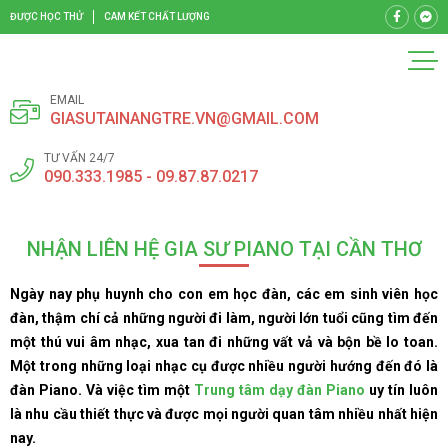
ĐƯỢC HỌC THỬ
CAM KẾT CHẤT LƯỢNG
EMAIL
GIASUTAINANGTRE.VN@GMAIL.COM
TƯ VẤN 24/7
090.333.1985 - 09.87.87.0217
NHẬN LIÊN HỆ GIA SƯ PIANO TẠI CẦN THƠ
Ngày nay phụ huynh cho con em học đàn, các em sinh viên học
đàn, thậm chí cả những người đi làm, người lớn tuổi cũng tìm đến
một thú vui âm nhạc, xua tan đi những vất vả và bộn bề lo toan.
Một trong những loại nhạc cụ được nhiều người hướng đến đó là
đàn Piano. Và việc tìm một
Trung tâm dạy đàn Piano
uy tín luôn
là nhu cầu thiết thực và được mọi người quan tâm nhiều nhất hiện
nay.