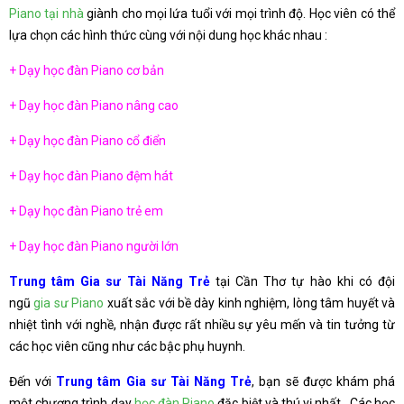
Piano tại nhà
giành cho mọi lứa tuổi với mọi trình độ. Học viên có thể
lựa chọn các hình thức cùng với nội dung học khác nhau :
+ Dạy học đàn Piano cơ bản
+ Dạy học đàn Piano nâng cao
+ Dạy học đàn Piano cổ điển
+ Dạy học đàn Piano đệm hát
+ Dạy học đàn Piano trẻ em
+ Dạy học đàn Piano người lớn
Trung tâm Gia sư Tài Năng Trẻ
tại Cần Thơ tự hào khi có đội
ngũ
gia sư Piano
xuất sắc với bề dày kinh nghiệm, lòng tâm huyết và
nhiệt tình với nghề, nhận được rất nhiều sự yêu mến và tin tưởng từ
các học viên cũng như các bậc phụ huynh.
Đến với
Trung tâm Gia sư Tài Năng Trẻ
, bạn sẽ được khám phá
một chương trình dạy
học đàn Piano
đặc biệt và thú vị nhất . Các học