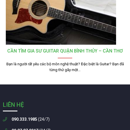
CẦN TÌM GIA SƯ GUITAR QUẬN BÌNH THỦY – CẦN THƠ
Bạn là người rất yêu các bộ môn nghệ thuật? Đặc biệt là Guitar? Bạn đã
từng thử gãy một…
LIÊN HỆ
090.333.1985
(24/7)