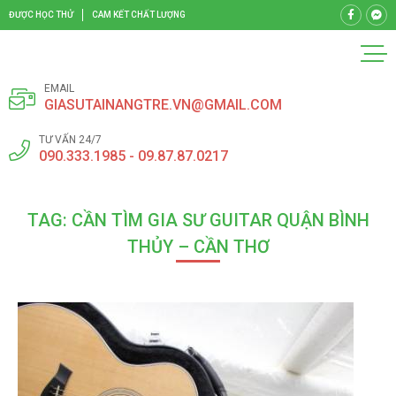
ĐƯỢC HỌC THỬ
CAM KẾT CHẤT LƯỢNG
EMAIL
GIASUTAINANGTRE.VN@GMAIL.COM
TƯ VẤN 24/7
090.333.1985 - 09.87.87.0217
TAG: CẦN TÌM GIA SƯ GUITAR QUẬN BÌNH
THỦY – CẦN THƠ