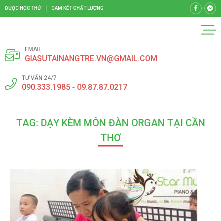
ĐƯỢC HỌC THỬ
CAM KẾT CHẤT LƯỢNG
EMAIL
GIASUTAINANGTRE.VN@GMAIL.COM
TƯ VẤN 24/7
090.333.1985 - 09.87.87.0217
TAG: DẠY KÈM MÔN ĐÀN ORGAN TẠI CẦN
THƠ