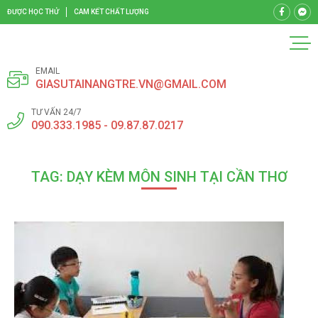
ĐƯỢC HỌC THỬ
CAM KẾT CHẤT LƯỢNG
EMAIL
GIASUTAINANGTRE.VN@GMAIL.COM
TƯ VẤN 24/7
090.333.1985 - 09.87.87.0217
TAG: DẠY KÈM MÔN SINH TẠI CẦN THƠ