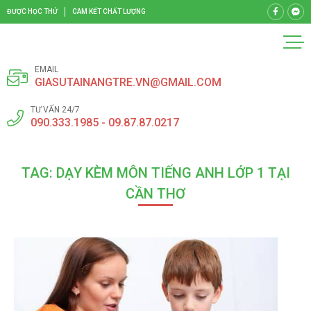
ĐƯỢC HỌC THỬ
CAM KẾT CHẤT LƯỢNG
EMAIL
GIASUTAINANGTRE.VN@GMAIL.COM
TƯ VẤN 24/7
090.333.1985 - 09.87.87.0217
TAG: DẠY KÈM MÔN TIẾNG ANH LỚP 1 TẠI
CẦN THƠ