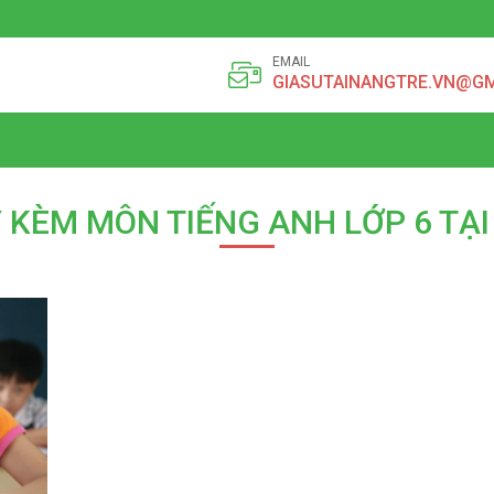
EMAIL
GIASUTAINANGTRE.VN@G
 KÈM MÔN TIẾNG ANH LỚP 6 TẠ