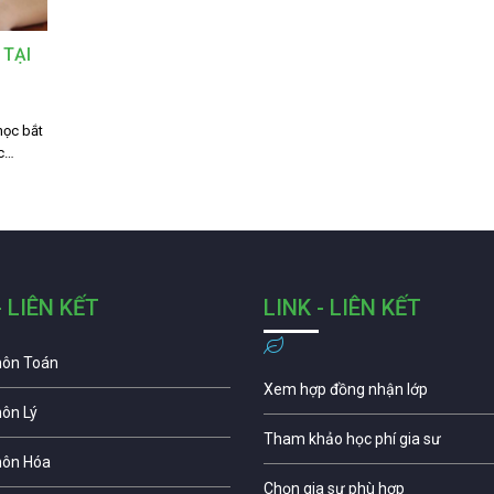
 TẠI
học bắt
ọc…
- LIÊN KẾT
LINK - LIÊN KẾT
môn Toán
Xem hợp đồng nhận lớp
môn Lý
Tham khảo học phí gia sư
môn Hóa
Chọn gia sư phù hợp