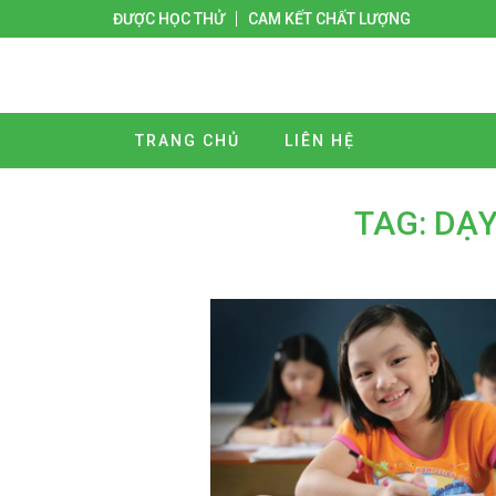
ĐƯỢC HỌC THỬ
CAM KẾT CHẤT LƯỢNG
TRANG CHỦ
LIÊN HỆ
TAG: DẠY