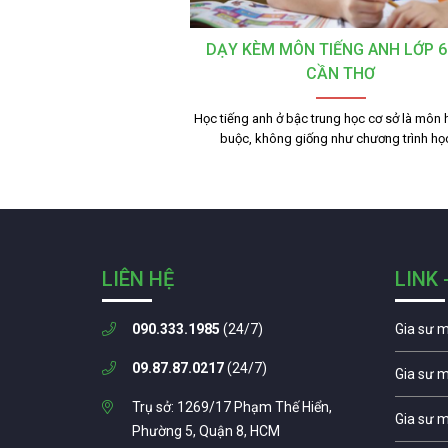
DẠY KÈM MÔN TIẾNG ANH LỚP 6
CẦN THƠ
Học tiếng anh ở bậc trung học cơ sở là môn 
buộc, không giống như chương trình h
LIÊN HỆ
LINK 
090.333.1985
(24/7)
Gia sư 
09.87.87.0217
(24/7)
Gia sư 
Trụ sở: 1269/17 Phạm Thế Hiển,
Gia sư 
Phường 5, Quận 8, HCM