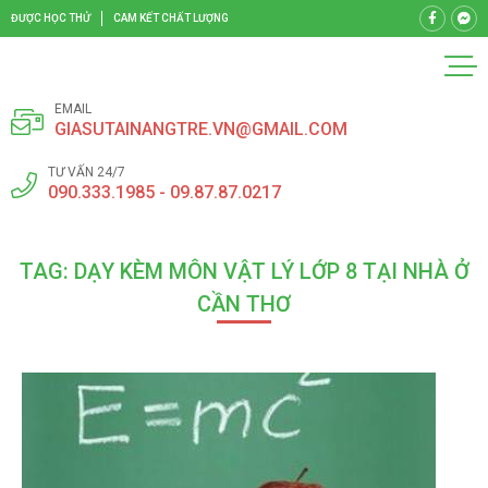
ĐƯỢC HỌC THỬ
CAM KẾT CHẤT LƯỢNG
EMAIL
GIASUTAINANGTRE.VN@GMAIL.COM
TƯ VẤN 24/7
090.333.1985 - 09.87.87.0217
TAG: DẠY KÈM MÔN VẬT LÝ LỚP 8 TẠI NHÀ Ở
CẦN THƠ