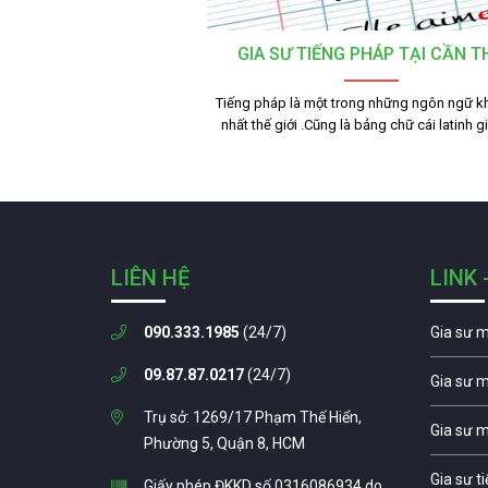
GIA SƯ TIẾNG PHÁP TẠI CẦN T
Tiếng pháp là một trong những ngôn ngữ k
nhất thế giới .Cũng là bảng chữ cái latinh 
LIÊN HỆ
LINK 
090.333.1985
(24/7)
Gia sư 
09.87.87.0217
(24/7)
Gia sư 
Trụ sở: 1269/17 Phạm Thế Hiển,
Gia sư 
Phường 5, Quận 8, HCM
Gia sư t
Giấy phép ĐKKD số 0316086934 do