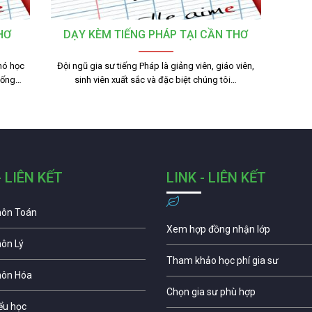
HƠ
DẠY KÈM TIẾNG PHÁP TẠI CẦN THƠ
hó học
Đội ngũ gia sư tiếng Pháp là giảng viên, giáo viên,
giống…
sinh viên xuất sắc và đặc biệt chúng tôi…
- LIÊN KẾT
LINK - LIÊN KẾT
môn Toán
Xem hợp đồng nhận lớp
môn Lý
Tham khảo học phí gia sư
môn Hóa
Chọn gia sư phù hợp
iểu học