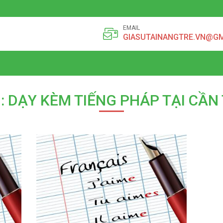
EMAIL
GIASUTAINANGTRE.VN@G
: DẠY KÈM TIẾNG PHÁP TẠI CẦN