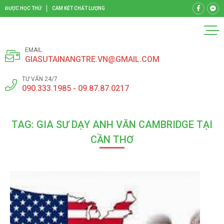
ĐƯỢC HỌC THỬ
CAM KẾT CHẤT LƯỢNG
EMAIL
GIASUTAINANGTRE.VN@GMAIL.COM
TƯ VẤN 24/7
090.333.1985 - 09.87.87.0217
TAG: GIA SƯ DẠY ANH VĂN CAMBRIDGE TẠI
CẦN THƠ