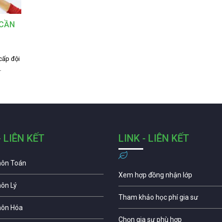
 CẦN
cấp đội
…
- LIÊN KẾT
LINK - LIÊN KẾT
môn Toán
Xem hợp đồng nhận lớp
môn Lý
Tham khảo học phí gia sư
môn Hóa
Chọn gia sư phù hợp