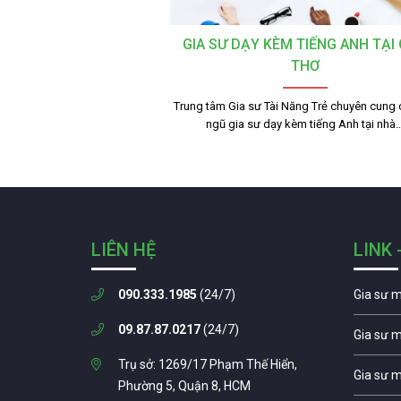
GIA SƯ DẠY KÈM TIẾNG ANH TẠI
THƠ
Trung tâm Gia sư Tài Năng Trẻ chuyên cung 
ngũ gia sư dạy kèm tiếng Anh tại nhà
LIÊN HỆ
LINK 
090.333.1985
(24/7)
Gia sư 
09.87.87.0217
(24/7)
Gia sư 
Trụ sở: 1269/17 Phạm Thế Hiển,
Gia sư 
Phường 5, Quận 8, HCM