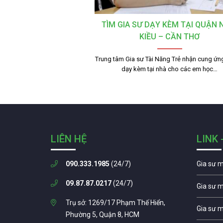
TÌM GIA SƯ DẠY KÈM TẠI QUẬN 
KIỀU – CẦN THƠ
Trung tâm Gia sư Tài Năng Trẻ nhận cung ứn
dạy kèm tại nhà cho các em học…
LIÊN HỆ
LINK 
090.333.1985
(24/7)
Gia sư 
09.87.87.0217
(24/7)
Gia sư 
Trụ sở: 1269/17 Phạm Thế Hiển,
Gia sư 
Phường 5, Quận 8, HCM