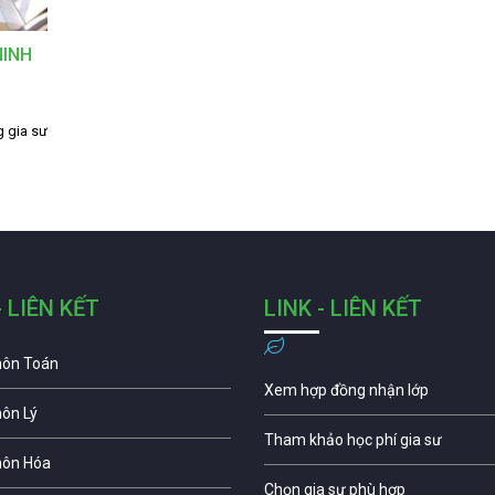
NINH
g gia sư
- LIÊN KẾT
LINK - LIÊN KẾT
môn Toán
Xem hợp đồng nhận lớp
môn Lý
Tham khảo học phí gia sư
môn Hóa
Chọn gia sư phù hợp