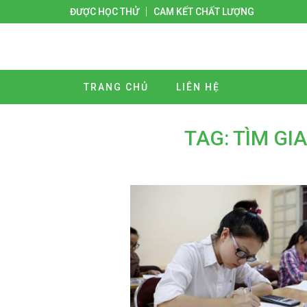
ĐƯỢC HỌC THỬ
CAM KẾT CHẤT LƯỢNG
TRANG CHỦ
LIÊN HỆ
TAG: TÌM GI