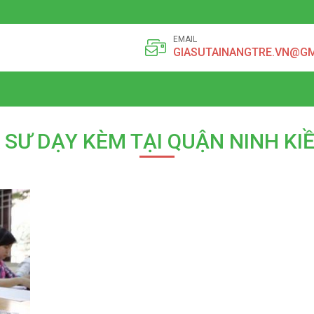
EMAIL
GIASUTAINANGTRE.VN@G
A SƯ DẠY KÈM TẠI QUẬN NINH KI