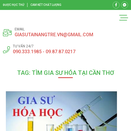
ĐƯỢC HỌC THỬ
CAM KẾT CHẤT LƯỢNG
EMAIL
GIASUTAINANGTRE.VN@GMAIL.COM
TƯ VẤN 24/7
090.333.1985 - 09.87.87.0217
TAG: TÌM GIA SƯ HÓA TẠI CẦN THƠ