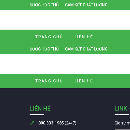
ĐƯỢC HỌC THỬ
CAM KẾT CHẤT LƯỢNG
TRANG CHỦ
LIÊN HỆ
ĐƯỢC HỌC THỬ
CAM KẾT CHẤT LƯỢNG
TRANG CHỦ
LIÊN HỆ
LIÊN HỆ
LINK 
090.333.1985
(24/7)
Gia sư 