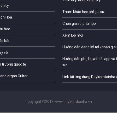
Xem hợp đồng nhận lớp
môn Lý
Tham khảo học phí gia sư
môn Hóa
Chọn gia sư phù hợp
iểu học
Xem lớp mới
áo bài
Hướng dẫn đăng ký tài khoản gia
ạy vẽ
Hướng dẫn phụ huynh tải app và t
s trường quốc tế
sư
iano organ Guitar
Link tải ứng dụng Daykemtainha.
Copyright ©2018 www.daykemtainha.vn