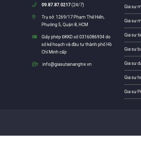
09.87.87.0217
(24/7)
Gia sư 
Trụ sở: 1269/17 Phạm Thế Hiển,
Gia sư 
Phường 5, Quận 8, HCM
Gia sư t
Giấy phép ĐKKD số 0316086934 do
sở kế hoạch và đầu tư thành phố Hồ
Gia sư b
Chí Minh cấp
Gia sư d
info@giasutainangtre.vn
Gia sư h
Gia sư P