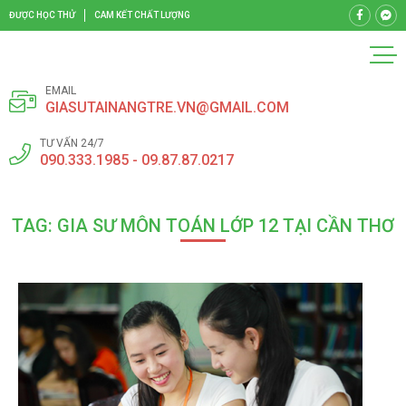
ĐƯỢC HỌC THỬ
CAM KẾT CHẤT LƯỢNG
EMAIL
GIASUTAINANGTRE.VN@GMAIL.COM
TƯ VẤN 24/7
090.333.1985 - 09.87.87.0217
TAG: GIA SƯ MÔN TOÁN LỚP 12 TẠI CẦN THƠ